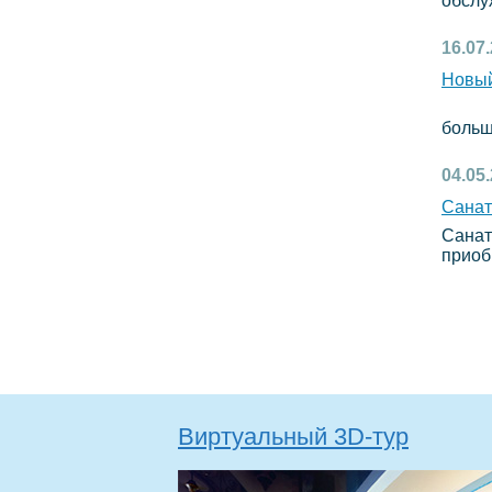
обслу
16.07
Новый
Санат
больш
04.05
Санат
Санат
приоб
Виртуальный 3D-тур