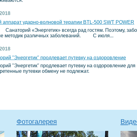
живаются.
.2018
 аппарат ударно-волновой терапии ВTL-500 SWT POWER
орий «Энергетик» всегда рад гостям. Поэтому, заботяс
е методик различных заболеваний. С июля...
.2018
орий "Энергетик" продлевает путевку на оздоровление
орий "Энергетик" продлевает путевку на оздоровление для 
ретенные путевки обмену не подлежат.
Фотогалерея
Виде