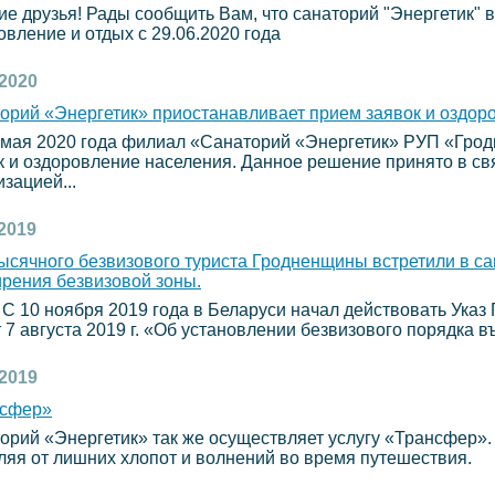
ие друзья! Рады сообщить Вам, что санаторий "Энергетик" 
овление и отдых с 29.06.2020 года
.2020
орий «Энергетик» приостанавливает прием заявок и оздор
 мая 2020 года филиал «Санаторий «Энергетик» РУП «Гро
к и оздоровление населения. Данное решение принято в с
зацией...
.2019
ысячного безвизового туриста Гродненщины встретили в са
рения безвизовой зоны.
ноября 2019 года в Беларуси начал действовать Указ 
т 7 августа 2019 г. «Об установлении безвизового порядка в
.2019
нсфер»
орий «Энергетик» так же осуществляет услугу «Трансфер»
ляя от лишних хлопот и волнений во время путешествия.