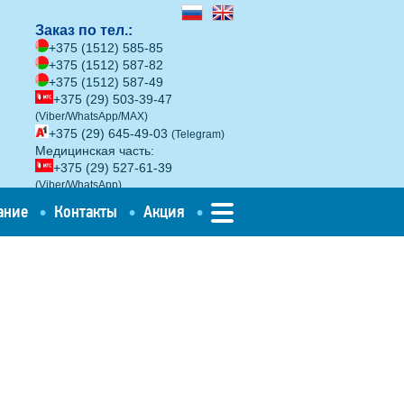
Заказ по тел.:
+375 (1512) 585-85
+375 (1512) 587-82
+375 (1512) 587-49
+375 (29) 503-39-47
(Viber/WhatsApp/MAX)
+375 (29) 645-49-03
(Telegram)
Медицинская часть:
+375 (29) 527-61-39
(Viber/WhatsApp)
Беларусь, Гродненская обл.,
ание
Контакты
Акция
Волковысский р-н,
Волповский сельсовет, 21