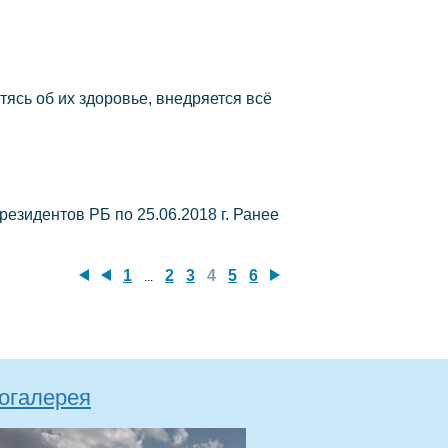
ь об их здоровье, внедряется всё
резидентов РБ по 25.06.2018 г. Ранее
1
2
3
4
5
6
...
огалерея