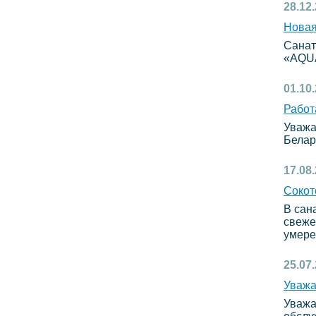
28.12
Новая
Санат
«AQU
01.10
Работ
Уважа
Белар
17.08
Сокот
В сан
свеже
умере
25.07
Уваж
Уважа