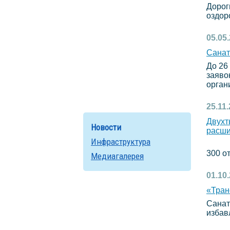
Дорог
оздор
05.05
Санат
До 26
заяво
органи
25.11
Двухт
Новости
расши
Инфраструктура
С 10 
300 о
Медиагалерея
01.10
«Тра
Санат
избав