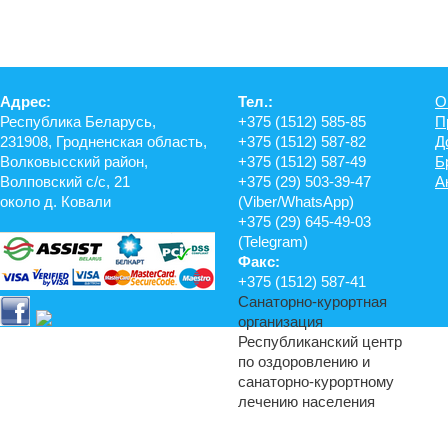
Адрес:
Тел.:
О
Республика Беларусь,
+375 (1512) 585-85
П
231908, Гродненская область,
+375 (1512) 587-82
Д
Волковысский район,
+375 (1512) 587-49
Б
Волповский с/с, 21
+375 (29) 503-39-47
А
около д. Ковали
(Viber/WhatsApp)
+375 (29) 645-49-03
(Telegram)
Факс:
+375 (1512) 587-41
Санаторно-курортная
организация
Республиканский центр
по оздоровлению и
санаторно-курортному
лечению населения