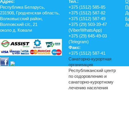
Адрес:
Тел.:
О
Республика Беларусь,
+375 (1512) 585-85
П
231908, Гродненская область,
+375 (1512) 587-82
Д
Волковысский район,
+375 (1512) 587-49
Б
Волповский с/с, 21
+375 (29) 503-39-47
А
около д. Ковали
(Viber/WhatsApp)
+375 (29) 645-49-03
(Telegram)
Факс:
+375 (1512) 587-41
Санаторно-курортная
организация
Республиканский центр
по оздоровлению и
санаторно-курортному
лечению населения
© 2014-2017 Санаторий «Энергетик», филиал РУП «Гродноэнерго»