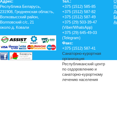
Адрес:
Тел.:
О
Республика Беларусь,
+375 (1512) 585-85
П
231908, Гродненская область,
+375 (1512) 587-82
Д
Волковысский район,
+375 (1512) 587-49
Б
Волповский с/с, 21
+375 (29) 503-39-47
А
около д. Ковали
(Viber/WhatsApp)
+375 (29) 645-49-03
(Telegram)
Факс:
+375 (1512) 587-41
Санаторно-курортная
организация
Республиканский центр
по оздоровлению и
санаторно-курортному
лечению населения
© 2014-2017 Санаторий «Энергетик», филиал РУП «Гродноэнерго»