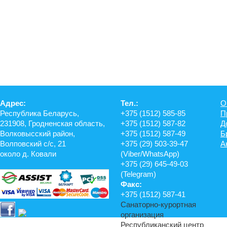
Адрес:
Тел.:
О
Республика Беларусь,
+375 (1512) 585-85
П
231908, Гродненская область,
+375 (1512) 587-82
Д
Волковысский район,
+375 (1512) 587-49
Б
Волповский с/с, 21
+375 (29) 503-39-47
А
около д. Ковали
(Viber/WhatsApp)
+375 (29) 645-49-03
(Telegram)
Факс:
+375 (1512) 587-41
Санаторно-курортная
организация
Республиканский центр