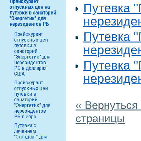
Прейскурант
Путевка "
отпускных цен на
путевки в санаторий
нерезиден
"Энергетик" для
нерезидентов РБ
Путевка "
Прейскурант
отпускных цен
путевки в
нерезиде
санаторий
"Энергетик" для
Путевка "
нерезидентов
РБ в долларах
США
нерезиде
Прейскурант
отпускных цен
путевки в
санаторий
« Вернуться
"Энергетик" для
нерезидентов
страницы
РБ в евро
Путевка с
лечением
"Стандарт" для