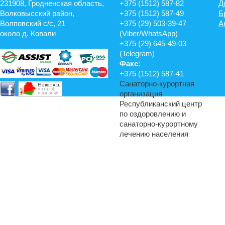
231908, Гродненская область,
+375 (1512) 587-82
Д
Волковысский район,
+375 (1512) 587-49
Б
Волповский с/с, 21
+375 (29) 503-39-47
А
около д. Ковали
(Viber/WhatsApp)
+375 (29) 645-49-03
(Telegram)
Факс:
+375 (1512) 587-41
Санаторно-курортная
организация
Республиканский центр
по оздоровлению и
санаторно-курортному
лечению населения
© 2014-2017 Санаторий «Энергетик», филиал РУП «Гродноэнерго»