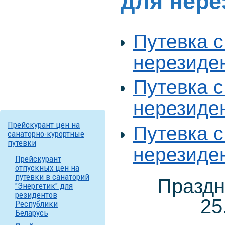
для нере
Путевка с
нерезиден
Путевка с
нерезиде
Прейскурант цен на
Путевка с
санаторно-курортные
путевки
нерезиде
Прейскурант
отпускных цен на
путевки в санаторий
Праздн
"Энергетик" для
резидентов
25
Республики
Беларусь