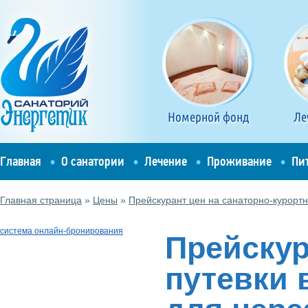
Номерной фонд
Ле
Главная
О санатории
Лечение
Проживание
Пи
Главная страница
»
Цены
»
Прейскурант цен на санаторно-курортн
система онлайн-бронирования
Прейскур
путевки 