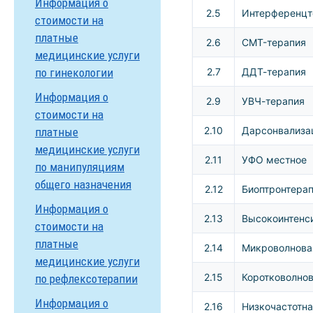
Информация о
2.5
Интерференцт
стоимости на
платные
2.6
СMT-терапия
медицинские услуги
по гинекологии
2.7
ДДТ-терапия
Информация о
2.9
УВЧ-терапия
стоимости на
2.10
Дарсонвализа
платные
медицинские услуги
2.11
УФО местное
по манипуляциям
общего назначения
2.12
Биоптронтера
Информация о
2.13
Высокоинтенс
стоимости на
платные
2.14
Микроволнова
медицинские услуги
2.15
Коротковолнов
по рефлексотерапии
Информация о
2.16
Низкочастотна