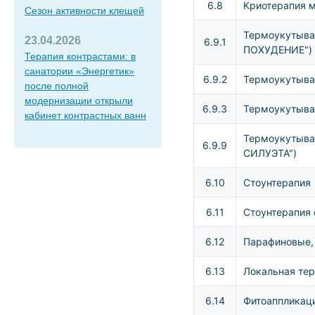
6.8
Криотерапия 
Сезон активности клещей
Термоукутыва
23.04.2026
6.9.1
ПОХУДЕНИЕ")
Терапия контрастами: в
санатории «Энергетик»
6.9.2
Термоукутыва
после полной
модернизации открыли
6.9.3
Термоукутыва
кабинет контрастных ванн
Термоукутыв
6.9.9
СИЛУЭТА")
6.10
Стоунтерапия
6.11
Стоунтерапия
6.12
Парафиновые,
6.13
Локальная тер
6.14
Фитоаппликац