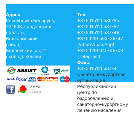
Адрес:
Тел.:
Республика Беларусь,
+375 (1512) 585-85
231908, Гродненская
+375 (1512) 587-82
область,
+375 (1512) 587-49
Волковысский
+375 (29) 503-39-47
район,
(Viber/WhatsApp)
Волповский с/с, 21
+375 (29) 645-49-03
около д. Ковали
(Telegram)
Факс:
+375 (1512) 587-41
Санаторно-курортная
организация
Республиканский
центр по
оздоровлению и
санаторно-курортному
лечению населения
© 2014-2017 Санаторий «Энергетик», филиал РУП «Гродноэнерго»