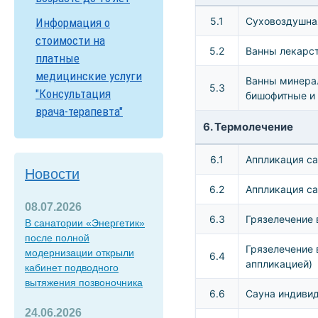
5.1
Суховоздушная
Информация о
стоимости на
5.2
Ванны лекарс
платные
медицинские услуги
Ванны минера
5.3
"Консультация
бишофитные и
врача-терапевта"
6. Термолечение
6.1
Аппликация са
Новости
6.2
Аппликация са
08.07.2026
6.3
Грязелечение 
В санатории «Энергетик»
после полной
Грязелечение 
модернизации открыли
6.4
аппликацией)
кабинет подводного
вытяжения позвоночника
6.6
Сауна индивид
24.06.2026