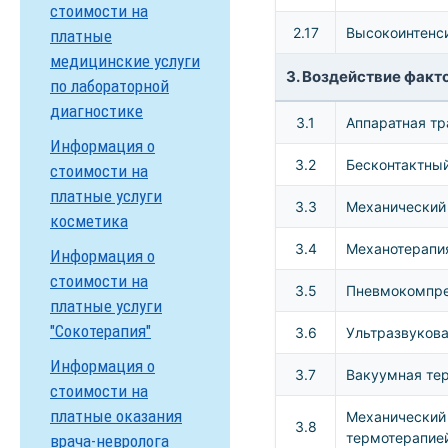
стоимости на
2.17
Высокоинтенс
платные
медицинские услуги
3. Воздействие фак
по лабораторной
диагностике
3.1
Аппаратная тр
Информация о
3.2
Бесконтактны
стоимости на
платные услуги
3.3
Механический
косметика
3.4
Механотерапия
Информация о
стоимости на
3.5
Пневмокомпре
платные услуги
"Сокотерапия"
3.6
Ультразвукова
Информация о
3.7
Вакуумная тер
стоимости на
платные оказания
Механический
3.8
термотерапией
врача-невролога