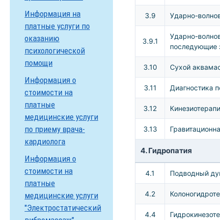
Информация на
3.9
Ударно-волно
платные услуги по
Ударно-волнов
оказанию
3.9.1
последующие з
психологической
помощи
3.10
Сухой аквамас
Информация о
3.11
Диагностика п
стоимости на
платные
3.12
Кинезиотерапи
медицинские услуги
по приему врача-
3.13
Гравитационна
кардиолога
4. Гидропатия
Информация о
стоимости на
4.1
Подводный д
платные
4.2
Колоногидрот
медицинские услуги
"Электростатический
4.4
Гидрокинезоте