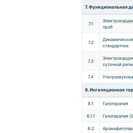
7. Функциональная д
Электрокардио
7.1
проб
Динамическое
7.2
стандартное
Электрокарди
7.3
суточной реги
7.4
Ультразвуков
8. Ингаляционная те
8.1
Галотерапия
8.1.1
Галотерапия (
8.2
Аромафитотер