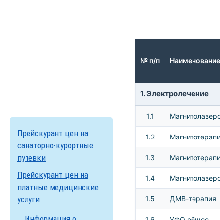
№ п/п
Наименование
1. Электролечение
1.1
Магнитолазер
Прейскурант цен на
1.2
Магнитотерап
санаторно-курортные
путевки
1.3
Магнитотерап
Прейскурант цен на
1.4
Магнитолазеро
платные медицинские
услуги
1.5
ДМВ-терапия
Информация о
1.6
УФО общее