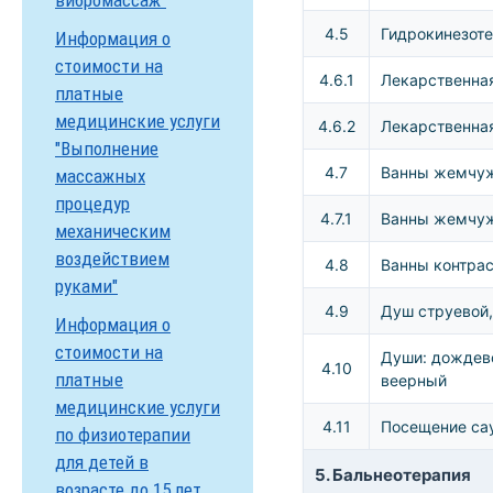
вибромассаж"
4.5
Гидрокинезоте
Информация о
стоимости на
4.6.1
Лекарственная
платные
медицинские услуги
4.6.2
Лекарственна
"Выполнение
4.7
Ванны жемчу
массажных
процедур
4.7.1
Ванны жемчуж
механическим
воздействием
4.8
Ванны контра
руками"
4.9
Душ струевой,
Информация о
стоимости на
Души: дождево
4.10
платные
веерный
медицинские услуги
4.11
Посещение сау
по физиотерапии
для детей в
5. Бальнеотерапия
возрасте до 15 лет