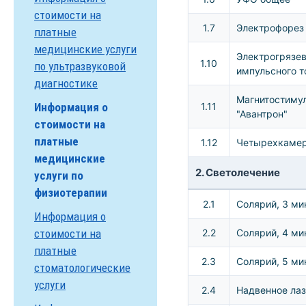
стоимости на
1.7
Электрофорез
платные
медицинские услуги
Электрогрязев
1.10
по ультразвуковой
импульсного т
диагностике
Магнитостимул
Информация о
1.11
"Авантрон"
стоимости на
платные
1.12
Четырехкамер
медицинские
2. Светолечение
услуги по
физиотерапии
2.1
Солярий, 3 ми
Информация о
стоимости на
2.2
Солярий, 4 ми
платные
2.3
Солярий, 5 ми
стоматологические
услуги
2.4
Надвенное лаз