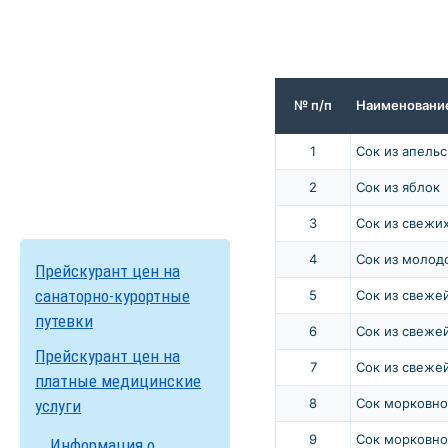
№ п/п
Наименование
1
Сок из апель
2
Сок из яблок
3
Сок из свежи
4
Сок из молод
Прейскурант цен на
санаторно-курортные
5
Сок из свеже
путевки
6
Сок из свеже
Прейскурант цен на
7
Сок из свеже
платные медицинские
8
Сок морковн
услуги
9
Сок морковн
Информация о