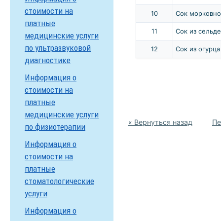
стоимости на
10
Сок морковно
платные
11
Сок из сельд
медицинские услуги
по ультразвуковой
12
Сок из огурца
диагностике
Информация о
стоимости на
платные
медицинские услуги
« Вернуться назад
Пе
по физиотерапии
Информация о
стоимости на
платные
стоматологические
услуги
Информация о