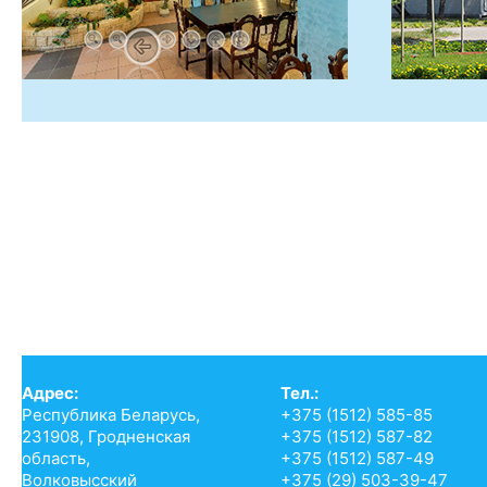
Адрес:
Тел.:
Республика Беларусь,
+375 (1512) 585-85
231908, Гродненская
+375 (1512) 587-82
область,
+375 (1512) 587-49
Волковысский
+375 (29) 503-39-47