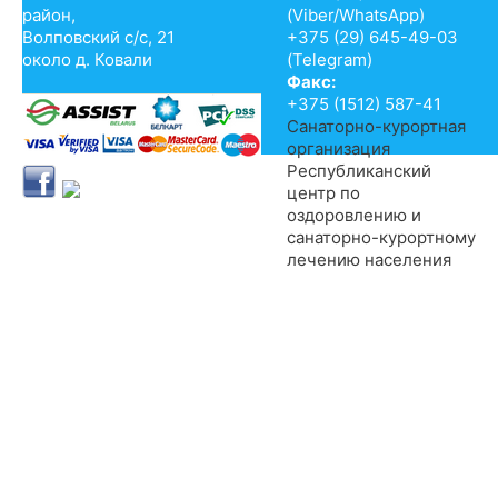
район,
(Viber/WhatsApp)
Волповский с/с, 21
+375 (29) 645-49-03
около д. Ковали
(Telegram)
Факс:
+375 (1512) 587-41
Санаторно-курортная
организация
Республиканский
центр по
оздоровлению и
санаторно-курортному
лечению населения
© 2014-2017 Санаторий «Энергетик», филиал РУП «Гродноэнерго»