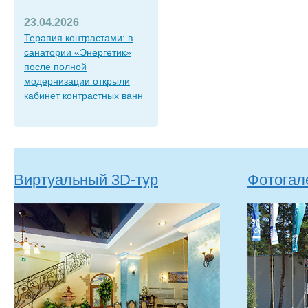
23.04.2026
Терапия контрастами: в
санатории «Энергетик»
после полной
модернизации открыли
кабинет контрастных ванн
Виртуальный 3D-тур
Фотогал